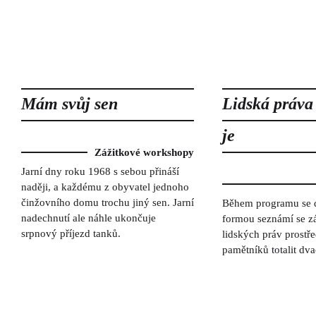
Mám svůj sen
Lidská práva
je
Zážitkové workshopy
Jarní dny roku 1968 s sebou přináší
naději, a každému z obyvatel jednoho
činžovního domu trochu jiný sen. Jarní
Během programu se dě
nadechnutí ale náhle ukončuje
formou seznámí se z
srpnový příjezd tanků.
lidských práv prostř
pamětníků totalit dva