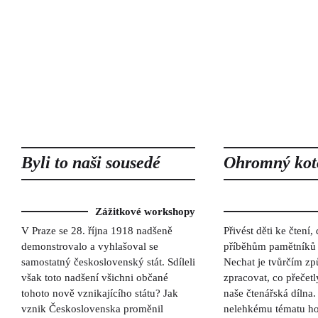
Byli to naši sousedé
Ohromný kot
Zážitkové workshopy
V Praze se 28. října 1918 nadšeně
Přivést děti ke čtení,
demonstrovalo a vyhlašoval se
příběhům pamětníků
samostatný československý stát. Sdíleli
Nechat je tvůrčím z
však toto nadšení všichni občané
zpracovat, co přečet
tohoto nově vznikajícího státu? Jak
naše čtenářská dílna
vznik Československa proměnil
nelehkému tématu ho