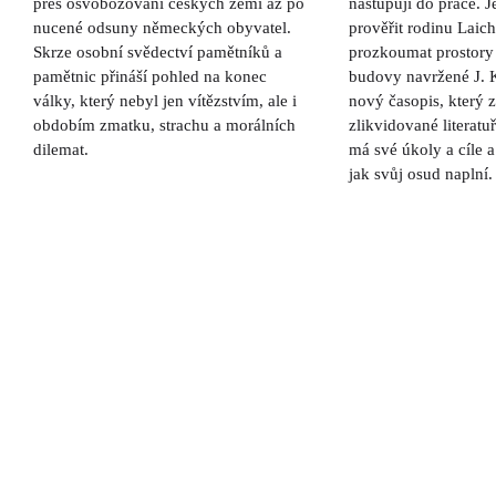
přes osvobozování českých zemí až po
nastupují do práce. J
nucené odsuny německých obyvatel.
prověřit rodinu Laic
Skrze osobní svědectví pamětníků a
prozkoumat prostory 
pamětnic přináší pohled na konec
budovy navržené J. K
války, který nebyl jen vítězstvím, ale i
nový časopis, který 
obdobím zmatku, strachu a morálních
zlikvidované literatu
dilemat.
má své úkoly a cíle 
jak svůj osud naplní.