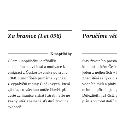
Za hranice (Let 096)
Poručíme větr
Kinopříběhy
Cílem kinopříběhu je přiblížit
Stav životního prostř
studentům souvislosti a motivace k
komunistickém Česk
emigraci z Československa po srpnu
jeden z nejhorších v
1968. Kinopříběh primárně vychází
Znečištění se týkalo
z vyprávění rodiny Čihákových, která
vodních toků a půdy. 
zjistila, co všechno může člověk při
ochranu přírodu jen p
cestě za hranice získat i ztratit, a že ne
Důležitější než čistá 
každý útěk znamená šťastný život na
plán a vyrobit další 
svobodě.