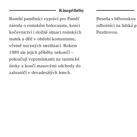
Kinopříběhy
Romští pamětníci vypráví pro Paměť
Beseda s běloruskou 
národa o romském holocaustu, konci
odborníci na lidská 
kočovnictví i složité situaci romských
Puzdrovou.
matek a dětí v období komunismu,
včetně nucených sterilizací. Rokem
1989 ale jejich příběhy nekončí –
pokračují vzpomínkami na rasistické
útoky a končí masovými odchody do
zahraničí v devadesátých letech.