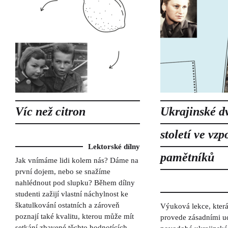
Víc než citron
Ukrajinské d
století ve vz
Lektorské dílny
pamětníků
Jak vnímáme lidi kolem nás? Dáme na
první dojem, nebo se snažíme
nahlédnout pod slupku? Během dílny
studenti zažijí vlastní náchylnost ke
škatulkování ostatních a zároveň
Výuková lekce, která
poznají také kvalitu, kterou může mít
provede zásadními u
setkání zbavené těchto hodnotících