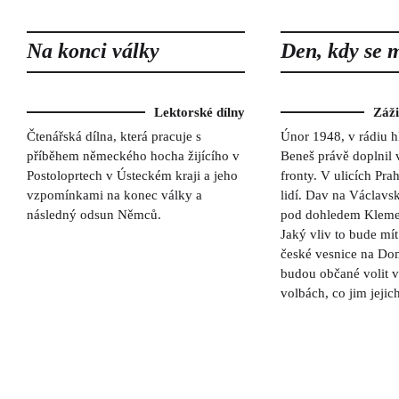
Na konci války
Den, kdy se 
Lektorské dílny
Záž
Čtenářská dílna, která pracuje s
Únor 1948, v rádiu hl
příběhem německého hocha žijícího v
Beneš právě doplnil 
Postoloprtech v Ústeckém kraji a jeho
fronty. V ulicích Prah
vzpomínkami na konec války a
lidí. Dav na Václavs
následný odsun Němců.
pod dohledem Kleme
Jaký vliv to bude mít
české vesnice na Do
budou občané volit v
volbách, co jim jejic