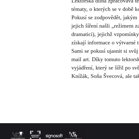
Lektorská dílna zpracovává t
tématy, o kterých se v době k
Pokusí se zodpovědět, jakým z
jejich šíření našli „režimem z
dramatici), jejichž vzpomínk
získají informace o výtvarné t
Sami se pokusí ujasnit si svů
mail art. Díky tomuto lektor
vyjádření, který se šířil po s
Knížák, Soňa Švecová, ale tak