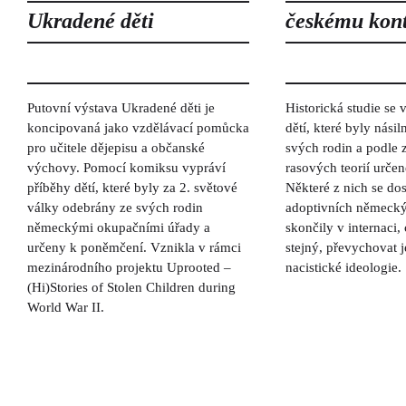
Ukradené děti
českému kon
Putovní výstava Ukradené děti je
Historická studie se
koncipovaná jako vzdělávací pomůcka
dětí, které byly nási
pro učitele dějepisu a občanské
svých rodin a podle
výchovy. Pomocí komiksu vypráví
rasových teorií urče
příběhy dětí, které byly za 2. světové
Některé z nich se dos
války odebrány ze svých rodin
adoptivních německýc
německými okupačními úřady a
skončily v internaci, 
určeny k poněmčení. Vznikla v rámci
stejný, převychovat 
mezinárodního projektu Uprooted –
nacistické ideologie.
(Hi)Stories of Stolen Children during
World War II.