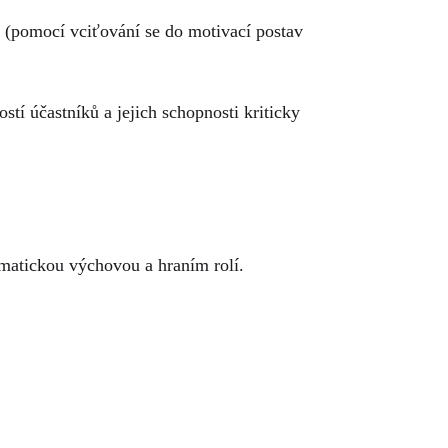
ků (pomocí vciťování se do motivací postav
í účastníků a jejich schopnosti kriticky
amatickou výchovou a hraním rolí.