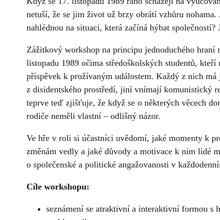
Když se 17. listopadu 1989 ráno scházejí na vyučování
netuší, že se jim život už brzy obrátí vzhůru nohama. 
nahlédnou na situaci, která začíná hýbat společností? 
Zážitkový workshop na principu jednoduchého hraní ro
listopadu 1989 očima středoškolských studentů, kteří 
příspěvek k prožívaným událostem. Každý z nich má j
z disidentského prostředí, jiní vnímají komunistický 
teprve teď zjišťuje, že když se o některých věcech d
rodiče neměli vlastní – odlišný názor.
Ve hře v roli si účastníci uvědomí, jaké momenty k 
změnám vedly a jaké důvody a motivace k nim lidé mě
o společenské a politické angažovanosti v každodenní
Cíle workshopu:
seznámení se atraktivní a interaktivní formou s 