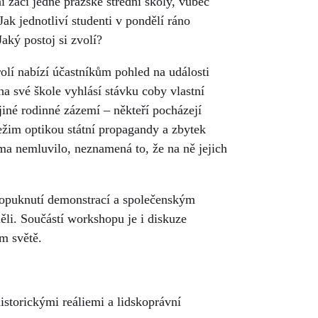
 žáci jedné pražské střední školy, vůbec
Jak jednotliví studenti v pondělí ráno
Jaký postoj si zvolí?
lí nabízí účastníkům pohled na události
na své škole vyhlásí stávku coby vlastní
iné rodinné zázemí – někteří pocházejí
režim optikou státní propagandy a zbytek
oma nemluvilo, neznamená to, že na ně jejich
propuknutí demonstrací a společenským
li. Součástí workshopu je i diskuze
m světě.
historickými reáliemi a lidskoprávní