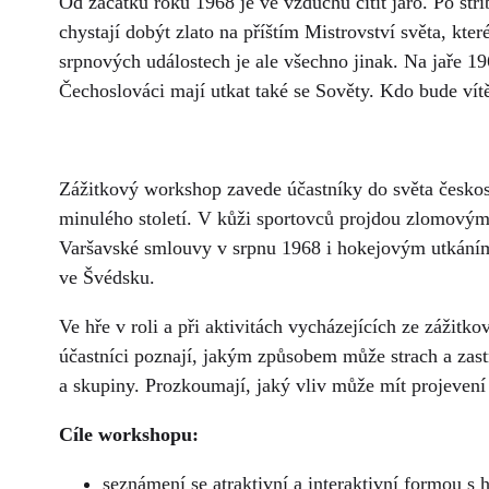
Od začátku roku 1968 je ve vzduchu cítit jaro. Po stř
chystají dobýt zlato na příštím Mistrovství světa, kte
srpnových událostech je ale všechno jinak. Na jaře 1
Čechoslováci mají utkat také se Sověty. Kdo bude vít
Zážitkový workshop zavede účastníky do světa českos
minulého století. V kůži sportovců projdou zlomovým
Varšavské smlouvy v srpnu 1968 i hokejovým utkáním
ve Švédsku.
Ve hře v roli a při aktivitách vycházejících ze zážit
účastníci poznají, jakým způsobem může strach a zast
a skupiny. Prozkoumají, jaký vliv může mít projevení 
Cíle workshopu:
seznámení se atraktivní a interaktivní formou s 