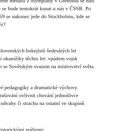
íbrné medaili z olympiády v Grenoblu se naši
ré se bude tentokrát konat u nás v ČSSR. Po
969 se nakonec jede do Stockholmu, kde se
ěz?
lovenských hokejistů šedesátých let
i okamžiky těchto let: vpádem vojsk
 se Sovětským svazem na mistrovství světa
kové pedagogiky a dramatické výchovy
rašování ovlivnit chování jednotlivce
odvahy či strachu na ostatní ve skupině.
historickými reáliemi;